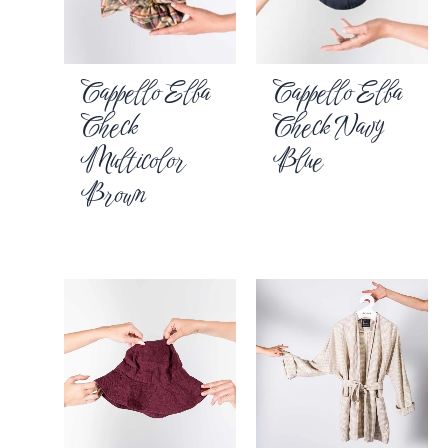
Cappello Elba
Cappello Elba
Check
Check Navy
Multicolor
Blue
Brown