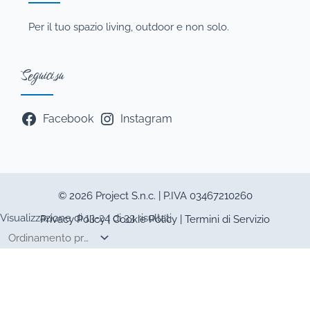
Per il tuo spazio living, outdoor e non solo.
Seguici su
Facebook
Instagram
© 2026 Project S.n.c. | P.IVA 03467210260
Visualizzazione di 13-24 di 33 risultati
Privacy Policy
|
Cookie Policy
|
Termini di Servizio
Questo sito utilizza cookie tecnici
e di profilazione.
Puoi accettare, rifiutare o