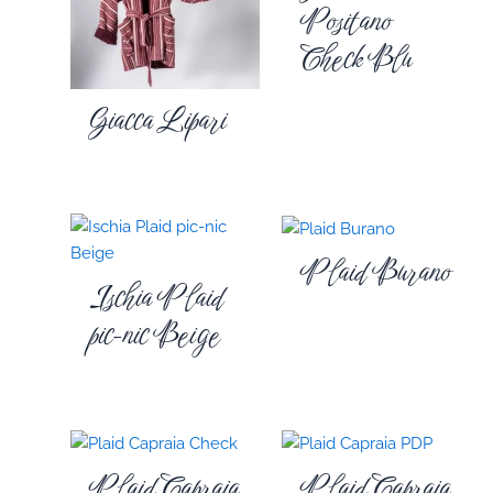
Positano
Check Blu
Giacca Lipari
Plaid Burano
Ischia Plaid
pic-nic Beige
Plaid Capraia
Plaid Capraia