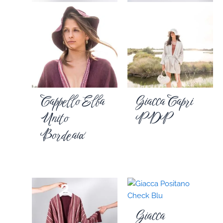
Cappello Elba
Giacca Capri
Unito
PDP
Bordeaux
Giacca