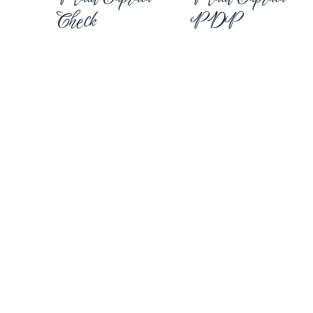
Check
PDP