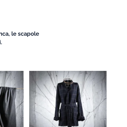
nca, le scapole
.