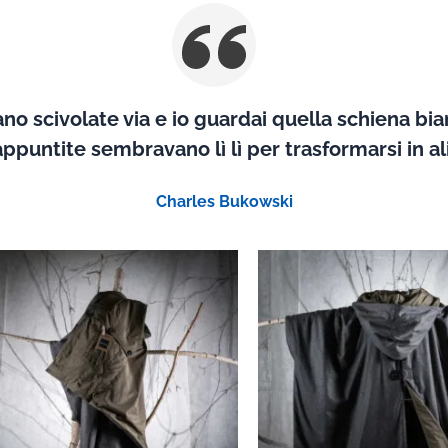
no scivolate via e io guardai quella schiena bia
appuntite sembravano lì lì per trasformarsi in ali
Charles Bukowski