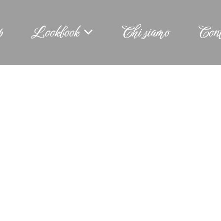
p
Lookbook
Chi siamo
Cont