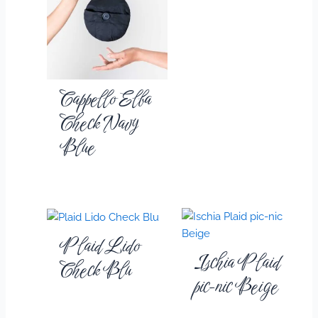
Cappello Elba
Check Navy
Blue
Plaid Lido
Ischia Plaid
Check Blu
pic-nic Beige