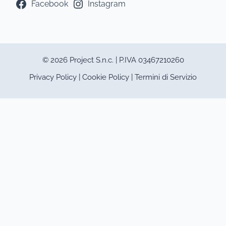
Facebook
Instagram
© 2026 Project S.n.c. | P.IVA 03467210260
Privacy Policy
|
Cookie Policy
|
Termini di Servizio
Questo sito utilizza cookie tecnici
e di profilazione.
Puoi accettare, rifiutare o
personalizzare i cookie premendo i
pulsanti desiderati.
Chiudendo questa informativa
continuerai senza accettare.
Accettando, sei consapevole che i
tuoi dati personali possono essere
raccolti allo scopo di