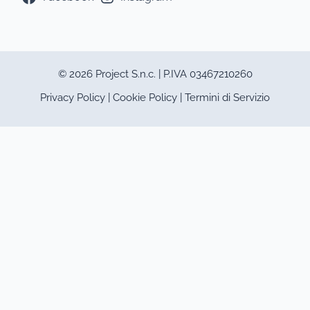
© 2026 Project S.n.c. | P.IVA 03467210260
Privacy Policy
|
Cookie Policy
|
Termini di Servizio
Questo sito utilizza cookie tecnici
e di profilazione.
Puoi accettare, rifiutare o
personalizzare i cookie premendo i
pulsanti desiderati.
Chiudendo questa informativa
continuerai senza accettare.
Accettando, sei consapevole che i
tuoi dati personali possono essere
raccolti allo scopo di