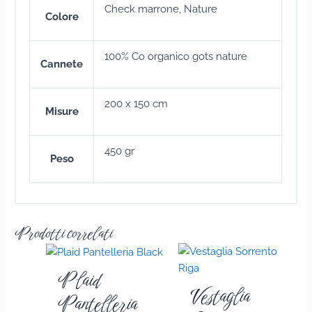
Check marrone, Nature
Colore
100% Co organico gots nature
Cannete
200 x 150 cm
Misure
450 gr
Peso
Prodotti correlati
Plaid
Vestaglia
Pantelleria