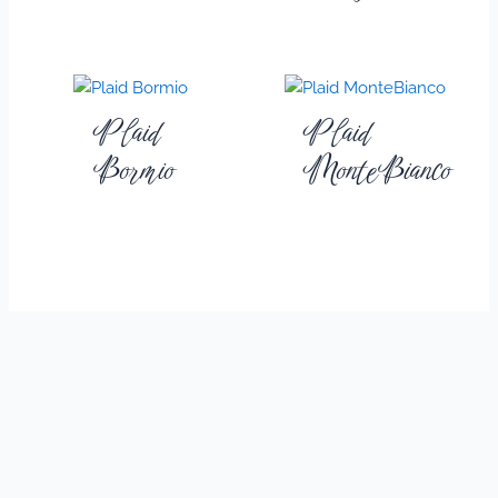
Plaid
Plaid
Bormio
MonteBianco