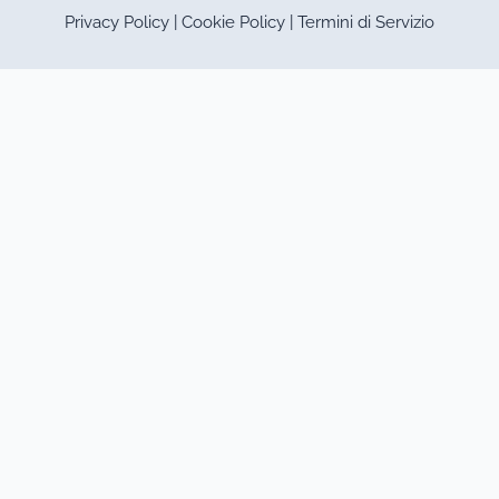
Privacy Policy
|
Cookie Policy
|
Termini di Servizio
Questo sito utilizza cookie tecnici
e di profilazione.
Puoi accettare, rifiutare o
personalizzare i cookie premendo i
pulsanti desiderati.
Chiudendo questa informativa
continuerai senza accettare.
Accettando, sei consapevole che i
tuoi dati personali possono essere
raccolti allo scopo di
personalizzare e misurare
l'efficacia della pubblicità.
Accetta