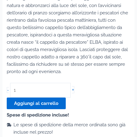
natura e abbronzarci alla luce del sole, con l’avvicinarsi
dell’orario di pranzo scorgiamo all’orizzonte i pescatori che
rientrano dalla favolosa pescata mattiniera, tutti con
questo bellissimo cappello tipico dell’abbigliamento da
pescatore, ispirandoci a questa meravigliosa situazione
creata nasce “il cappello da pescatore” ELBA, ispirato ai
colori di questa meravigliosa isola. Lasciati proteggere dal
nostro cappello adatto a riparare a 360°il capo dal sole,
facilissimo da richiudere su sé stesso per essere sempre
pronto ad ogni evenienza.
Cappello
+
-
Elba
Check
Aggiungi al carrello
Multicolor
Spese di spedizione incluse!
Brown
quantità
Le spese di spedizione della merce ordinata sono già
incluse nel prezzo!