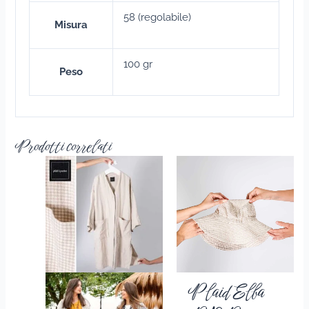
58 (regolabile)
Misura
100 gr
Peso
Prodotti correlati
Plaid Elba