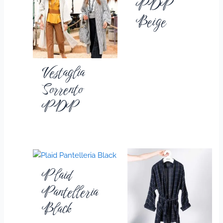
PDP
Beige
Vestaglia
Sorrento
PDP
Plaid
Pantelleria
Black