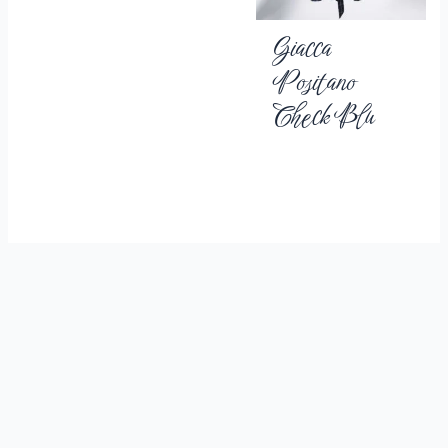
Giacca
Positano
Check Blu